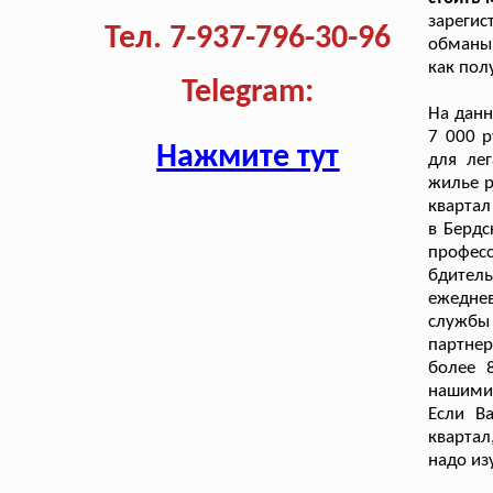
зарегис
Тел. 7-937-796-30-96
обманыв
как пол
Telegram:
На дан
7 000 р
Нажмите тут
для ле
жилье р
квартал
в Бердс
профес
бдител
ежедне
службы
партнер
более 
нашими 
Если В
квартал
надо из