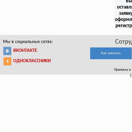
В
оставл
заявк
оформл
регист
Сотру
Мы в социальных сетях:
ВКОНТАКТЕ
Как заказать
ОДНОКЛАССНИКИ
Прописка в 
С