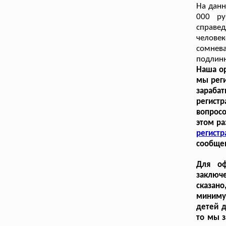
На дан
000 ру
справе
челове
сомнева
подлинн
Наша ор
мы реги
зарабат
регист
вопрос
этом р
регистр
сообщен
Для оф
заключе
сказано
миниму
детей д
то мы з