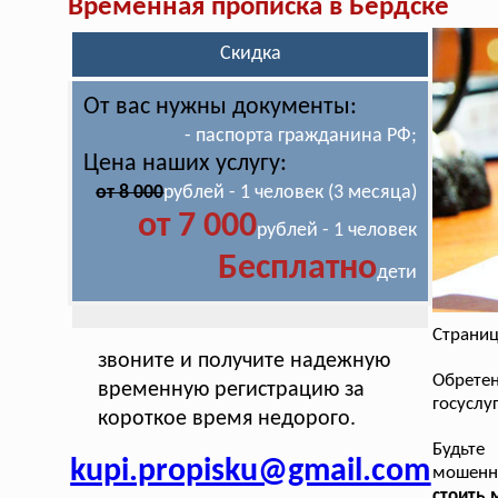
Временная прописка в Бердске
Скидка
От вас нужны документы:
- паспорта гражданина РФ;
Цена наших услугу:
от 8 000
рублей - 1 человек (3 месяца)
от 7 000
рублей - 1 человек
Бесплатно
дети
Страниц
звоните и получите надежную
Обретен
временную регистрацию за
госуслу
короткое время недорого.
Будьте
kupi.propisku@gmail.com
мошенн
стоить 