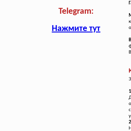
Г
Telegram:
к
Нажмите тут
о
ф
В
Э
1
о
с
у