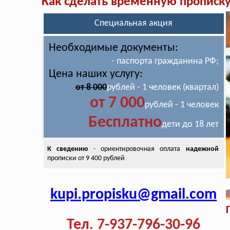
Как сделать временную прописк
Специальная акция
Необходимые документы:
- паспорта гражданина РФ;
Цена наших услугу:
от 8 000
рублей - 1 человек (квартал)
от 7 000
рублей - 1 человек
Бесплатно
дети до 18 лет
К сведению
- ориентировочная оплата
надежной
прописки от 9 400 рублей
kupi.propisku@gmail.com
Тел. 7-937-796-30-96