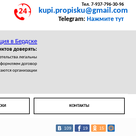
Тел. 7-937-796-30-96
kupi.propisku@gmail.com
Telegram:
Нажмите тут
ция в Бердске
нктов доверять:
етельства легальны
формляем договор
гаются организации
СКИ
КОНТАКТЫ
109
19
15