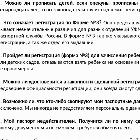
4. Можно ли прописать детей, если опекуны прописаны
етырнадцать лет, то по законодательству их надлежит регист
. Что означает регистрация по Форме №3?
Она представля
ывают незначительные различия для разных отделений УФМ
аспортной службы России. В форме №3 так же указываютс
егистрации, а так же отдел его выдавший.
. Пройдет ли регистрация (форма №3) для зачисления ребе
ли детских садов, отказываются взять ребенка на основани
е правомерны.
. Можно ли удостоверится в законности сделанной регистр
едоверие в официальности регистрации, они всегда смогут сд
. Возможно ли, что кто-либо скопируют мои паспортные д
сключено. Мы никогда не предоставляем персональные дан
9. Мой паспорт недействителен. Получится ли по нему с
акому документу мы не сможем, требуется обменять его.