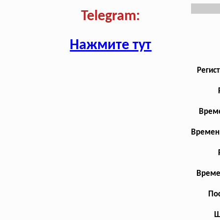
Telegram:
Нажмите тут
Регис
Време
Временн
Време
Пос
Ш