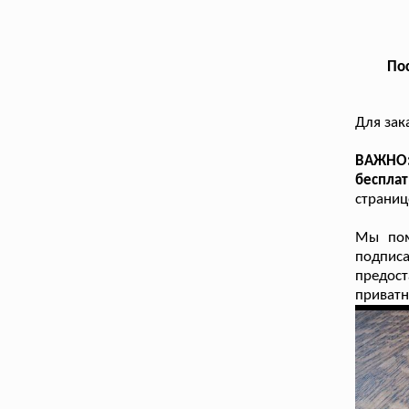
Пос
Для зак
ВАЖНО: 
беспла
страниц
Мы пом
подпис
предост
приватн