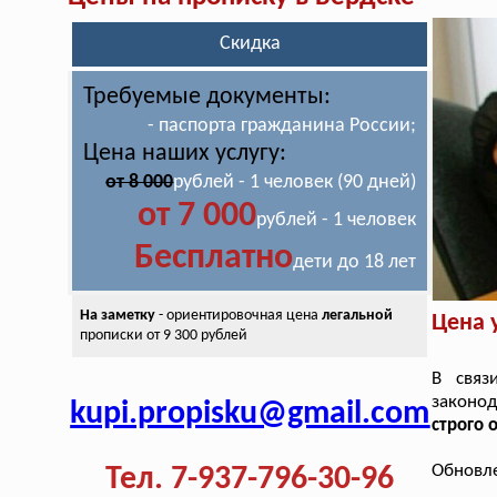
Скидка
Требуемые документы:
- паспорта гражданина России;
Цена наших услугу:
от 8 000
рублей - 1 человек (90 дней)
от 7 000
рублей - 1 человек
Бесплатно
дети до 18 лет
На заметку
- ориентировочная цена
легальной
Цена 
прописки от 9 300 рублей
В связ
законо
kupi.propisku@gmail.com
строго 
Обновле
Тел. 7-937-796-30-96